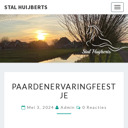
STAL HUIJBERTS
Togg
navig
STAL
Paardrijden &
Paardenervaring
In Schagen –
HUIJBER
Noord-Holland
PAARDENERVARINGFEEST
PAARDENERVARINGFEEST
JE
Reacties
Mei 3, 2024
Admin
0 Reacties