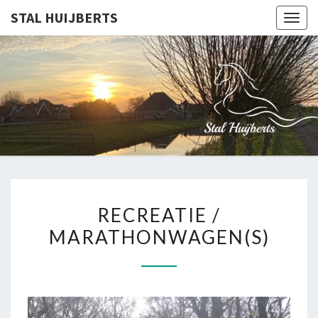
STAL HUIJBERTS
Togg
navig
STAL
Paardrijden &
Paardenervaring
In Schagen –
HUIJBER
Noord-Holland
RECREATIE
RECREATIE /
/
MARATHONWAGEN(S)
MARATHONWAGEN(S)